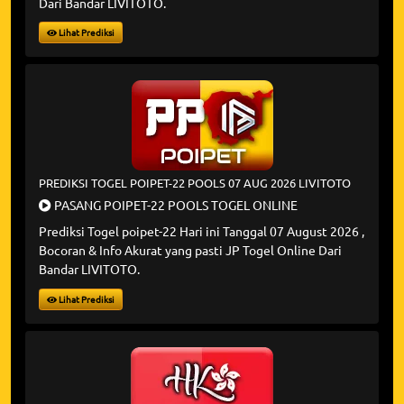
Dari Bandar LIVITOTO.
Lihat Prediksi
PREDIKSI TOGEL POIPET-22 POOLS 07 AUG 2026 LIVITOTO
PASANG POIPET-22 POOLS TOGEL ONLINE
Prediksi Togel poipet-22 Hari ini Tanggal 07 August 2026 ,
Bocoran & Info Akurat yang pasti JP Togel Online Dari
Bandar LIVITOTO.
Lihat Prediksi