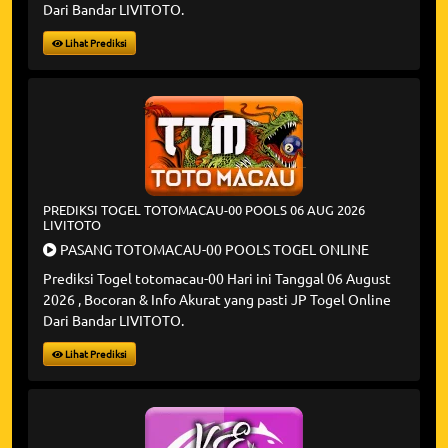
Dari Bandar LIVITOTO.
Lihat Prediksi
PREDIKSI TOGEL TOTOMACAU-00 POOLS 06 AUG 2026
LIVITOTO
PASANG TOTOMACAU-00 POOLS TOGEL ONLINE
Prediksi Togel totomacau-00 Hari ini Tanggal 06 August
2026 , Bocoran & Info Akurat yang pasti JP Togel Online
Dari Bandar LIVITOTO.
Lihat Prediksi