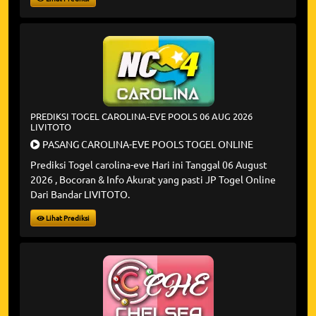
PREDIKSI TOGEL CAROLINA-EVE POOLS 06 AUG 2026
LIVITOTO
PASANG CAROLINA-EVE POOLS TOGEL ONLINE
Prediksi Togel carolina-eve Hari ini Tanggal 06 August
2026 , Bocoran & Info Akurat yang pasti JP Togel Online
Dari Bandar LIVITOTO.
Lihat Prediksi