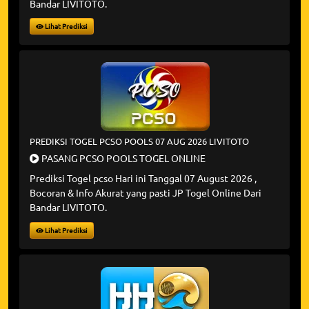
Bandar LIVITOTO.
Lihat Prediksi
PREDIKSI TOGEL PCSO POOLS 07 AUG 2026 LIVITOTO
PASANG PCSO POOLS TOGEL ONLINE
Prediksi Togel pcso Hari ini Tanggal 07 August 2026 ,
Bocoran & Info Akurat yang pasti JP Togel Online Dari
Bandar LIVITOTO.
Lihat Prediksi