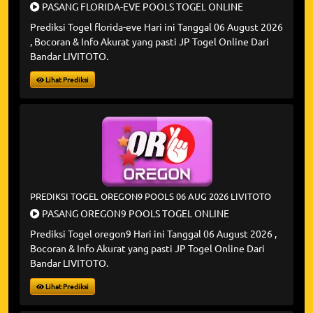
PASANG FLORIDA-EVE POOLS TOGEL ONLINE
Prediksi Togel florida-eve Hari ini Tanggal 06 August 2026
, Bocoran & Info Akurat yang pasti JP Togel Online Dari
Bandar LIVITOTO.
Lihat Prediksi
PREDIKSI TOGEL OREGON9 POOLS 06 AUG 2026 LIVITOTO
PASANG OREGON9 POOLS TOGEL ONLINE
Prediksi Togel oregon9 Hari ini Tanggal 06 August 2026 ,
Bocoran & Info Akurat yang pasti JP Togel Online Dari
Bandar LIVITOTO.
Lihat Prediksi