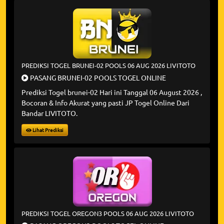
PREDIKSI TOGEL BRUNEI-02 POOLS 06 AUG 2026 LIVITOTO
PASANG BRUNEI-02 POOLS TOGEL ONLINE
Prediksi Togel brunei-02 Hari ini Tanggal 06 August 2026 ,
Bocoran & Info Akurat yang pasti JP Togel Online Dari
Bandar LIVITOTO.
Lihat Prediksi
PREDIKSI TOGEL OREGON3 POOLS 06 AUG 2026 LIVITOTO