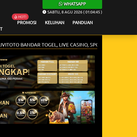
WHATSAPP
SABTU
, 8 AGU 2026
(
01
:
04
:
46
)
HOT!
PROMOSI
KELUHAN
PANDUAN
T
VITOTO BANDAR TOGEL, LIVE CASINO, SPORTBOOK & SLOT 